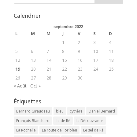
Calendrier
septembre 2022
L
M
M
J
V
S
D
1
2
3
4
5
6
7
8
9
10
11
12
13
14
15
16
17
18
19
20
21
22
23
24
25
26
27
28
29
30
« Août
Oct »
Étiquettes
Bernard Giraudeau
bleu
cythère
Daniel Bernard
François Blanchard
Ile de Ré
la Découvrance
La Rochelle
La route de l'or bleu
Le sel de Ré