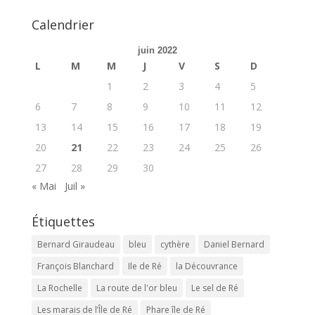
Calendrier
juin 2022
L
M
M
J
V
S
D
1
2
3
4
5
6
7
8
9
10
11
12
13
14
15
16
17
18
19
20
21
22
23
24
25
26
27
28
29
30
« Mai
Juil »
Étiquettes
Bernard Giraudeau
bleu
cythère
Daniel Bernard
François Blanchard
Ile de Ré
la Découvrance
La Rochelle
La route de l'or bleu
Le sel de Ré
Les marais de l’Île de Ré
Phare île de Ré