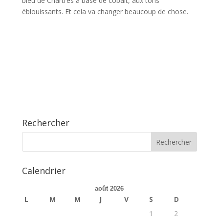
bleu de Chartres à base de cobalt, aux tons
éblouissants. Et cela va changer beaucoup de chose.
Rechercher
Calendrier
août 2026
L
M
M
J
V
S
D
1
2