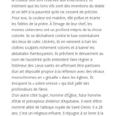
estiment que les tons vifs sont des inventions du diable
et un défi à la pauvreté qu’ils ne cessent de prêcher.
Pour eux, la couleur est matière, elle pollue et écarte
les fidèles de la prière. À l’image de leur chef, les
moines cisterciens ont un profond mépris de la chose
colorée. Ils se déchaînent contre le luxe ostentatoire
des lieux de culte. Ulcérés, ils en viennent à haïr les
cloîtres sculptés richement colorés et à bannir les
abbatiales flamboyantes. Ils prêchent le dénuement au
nom de l’austérité qu’ils entendent faire régner à
l’intérieur des Lieux saints en affirmant être partisans
d’un art dépouillé propice à la réflexion avec des vitraux
monochromes en « grisaille » dans les églises. Ils
évoquent la « sobre ivresse » qui doit jaillir des
profondeurs de l’âme.
D’un autre côté Suger, homme d’Église, futur homme
d’Etat et précepteur d’Aliénor d’Aquitaine. Il vient d’être
nommé abbé de l’abbaye royale de Saint-Denis. Il a 28
ans. C’est un religieux influent. Il répugne à se livrer à la