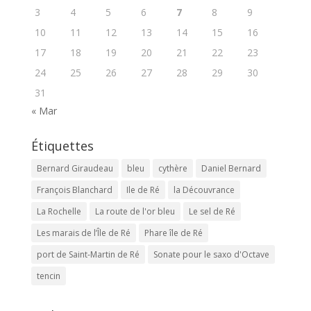
3
4
5
6
7
8
9
10
11
12
13
14
15
16
17
18
19
20
21
22
23
24
25
26
27
28
29
30
31
« Mar
Étiquettes
Bernard Giraudeau
bleu
cythère
Daniel Bernard
François Blanchard
Ile de Ré
la Découvrance
La Rochelle
La route de l'or bleu
Le sel de Ré
Les marais de l’Île de Ré
Phare île de Ré
port de Saint-Martin de Ré
Sonate pour le saxo d'Octave
tencin